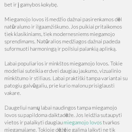
bet ir į gamybos kokybę.
Miegamojo lovos iš medžio dažnai pasirenkamos dėl
natūralumo ir ilgaamžiškumo. Jos puikiai pritaikomos
tiek klasikiniams, tiek modernesniems miegamojo
sprendimams. Natūralios medžiagos dažnai padeda
suformuoti harmoningą ir poilsiui palankią aplinką.
Labai populiarios ir minkštos miegamojo lovos. Tokie
modeliai suteikia erdvei daugiau jaukumo, vizualinio
minkštumo ir stiliaus. Labai praktiški tampa variantai su
patogiu galvūgaliu, prie kurio malonu prisiglausti
vakare.
Daugeliui namų labai naudingos tampa miegamojo
lovos su papildoma daiktadėže. Jos leidžia sutaupyti
vietos ir palaikyti daugiau
miegamojo lovos
tvarkos
miegamajame. Tokioje dėžėje galima laikyti ne tik