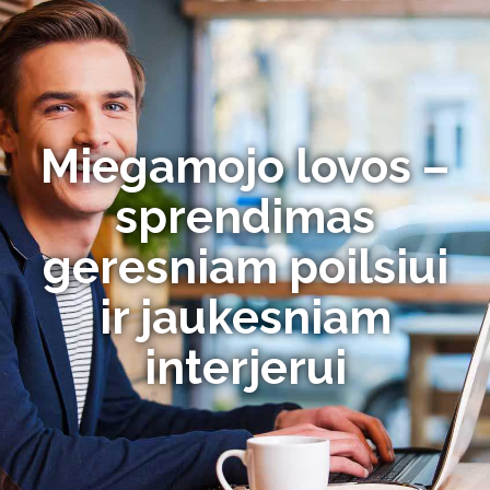
Miegamojo lovos –
sprendimas
geresniam poilsiui
ir jaukesniam
interjerui