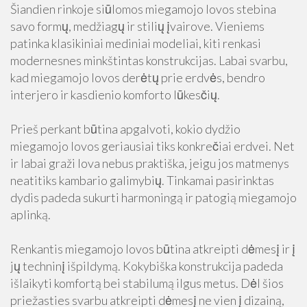
Šiandien rinkoje siūlomos miegamojo lovos stebina
savo formų, medžiagų ir stilių įvairove. Vieniems
patinka klasikiniai mediniai modeliai, kiti renkasi
modernesnes minkštintas konstrukcijas. Labai svarbu,
kad miegamojo lovos derėtų prie erdvės, bendro
interjero ir kasdienio komforto lūkesčių.
Prieš perkant būtina apgalvoti, kokio dydžio
miegamojo lovos geriausiai tiks konkrečiai erdvei. Net
ir labai graži lova nebus praktiška, jeigu jos matmenys
neatitiks kambario galimybių. Tinkamai pasirinktas
dydis padeda sukurti harmoningą ir patogią miegamojo
aplinką.
Renkantis miegamojo lovos būtina atkreipti dėmesį ir į
jų techninį išpildymą. Kokybiška konstrukcija padeda
išlaikyti komfortą bei stabilumą ilgus metus. Dėl šios
priežasties svarbu atkreipti dėmesį ne vien į dizainą,