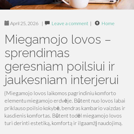
April 25, 2026
|
Leave a comment
|
Home
Miegamojo lovos –
sprendimas
geresniam poilsiui ir
jaukesniam interjerui
{Miegamojo lovos laikomos pagrindiniu komforto
elementu miegamojo erdvėje. Būtent nuo lovos labai
priklauso poilsio kokybė, bendras kambario vaizdas ir
kasdienis komfortas. Būtent todėl miegamojo lovos
turi derinti estetiką, komfortą ir ilgaamžį naudojimą.