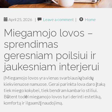
April 25, 2026
|
Leave a comment
|
Home
Miegamojo lovos –
sprendimas
geresniam poilsiui ir
jaukesniam interjerui
{Miegamojo lovos yra vienas svarbiausių baldų
kiekvienuose namuose. Gerai parinkta lova daro įtaką
tiek miego kokybei, tiek bendram kambario stiliui.
Būtent todėl miegamojo lovos turi derinti estetiką,
komfortą ir ilgaamžį naudojimą.