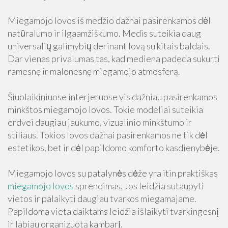
Miegamojo lovos iš medžio dažnai pasirenkamos dėl
natūralumo ir ilgaamžiškumo. Medis suteikia daug
universalių galimybių derinant lovą su kitais baldais.
Dar vienas privalumas tas, kad mediena padeda sukurti
ramesnę ir malonesnę miegamojo atmosferą.
Šiuolaikiniuose interjeruose vis dažniau pasirenkamos
minkštos miegamojo lovos. Tokie modeliai suteikia
erdvei daugiau jaukumo, vizualinio minkštumo ir
stiliaus. Tokios lovos dažnai pasirenkamos ne tik dėl
estetikos, bet ir dėl papildomo komforto kasdienybėje.
Miegamojo lovos su patalynės dėže yra itin praktiškas
miegamojo lovos
sprendimas. Jos leidžia sutaupyti
vietos ir palaikyti daugiau tvarkos miegamajame.
Papildoma vieta daiktams leidžia išlaikyti tvarkingesnį
ir labiau organizuotą kambarį.