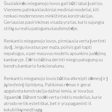
Šiuolaikinės miegamojo lovos gali būti labai įvairios.
Vieniems patinka klasikiniai mediniai modeliai, kiti
renkasi modernesnes minkštintas konstrukcijas.
Geriausias pasirinkimas visada yra tas, kuris sujungia
stilių su realiu patogumu kasdienybėje.
Renkantis miegamojo lovos, pirmiausia verta įvertinti
dydį. Jeigu lova bus per maža, poilsis gali tapti
nepatogus, o per masyvus modelis apsunkins judėjimą
kambaryje. Dėl to būtina derinti miego patogumą su
bendru kambario funkcionalumu.
Renkantis miegamojo lovos būtina atkreipti dėmesį ir į
jų techninį išpildymą. Patikimas rėmas ir gerai
apgalvota konstrukcija dažnai lemia, ar lova bus
ilgaamžė. Būtent todėl verta rinktis modelius, kurie
atrodo ne tik estetiškai, bet ir yra pagaminti iš
kokybiškų medžiagų.